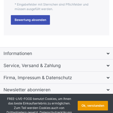
* Eingabefelder mit Sternchen sind Pflichfelder und
müssen ausgefüllt werden.
Bewertung absenden
Informationen
Service, Versand & Zahlung
Firma, Impressum & Datenschutz
Newsletter abonnieren
FREE-LIVE-FOOD benutzt Cookies, um Ihnen
* Alle Preise inkl. MwSt., zzgl.
Versandkosten
das beste Einkaufserlebnis zu ermöglichen.
Ok, verstanden
Onlineshop Software
by SmartStore AG © 2026
Zum Teil werden Cookies auch von
Copyright © 2026 FREE-LIVE-FOOD. Alle Rechte vorbehalten.
Drittanbietern gesetzt.
Datenschutzerklärung