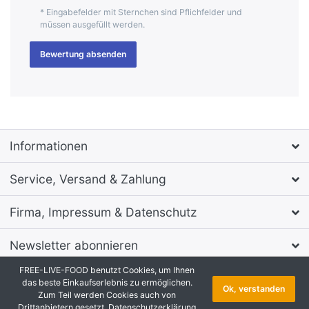
* Eingabefelder mit Sternchen sind Pflichfelder und
müssen ausgefüllt werden.
Bewertung absenden
Informationen
Service, Versand & Zahlung
Firma, Impressum & Datenschutz
Newsletter abonnieren
FREE-LIVE-FOOD benutzt Cookies, um Ihnen
* Alle Preise inkl. MwSt., zzgl.
Versandkosten
das beste Einkaufserlebnis zu ermöglichen.
Ok, verstanden
Onlineshop Software
by SmartStore AG © 2026
Zum Teil werden Cookies auch von
Copyright © 2026 FREE-LIVE-FOOD. Alle Rechte vorbehalten.
Drittanbietern gesetzt.
Datenschutzerklärung